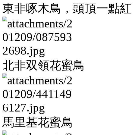
東非啄木鳥，頭頂一點紅
北非双領花蜜鳥
馬里基花蜜鳥