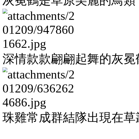
灰冕鶴是草原美麗的鳥類
深情款款翩翩起舞的灰冕
珠雞常成群結隊出現在草