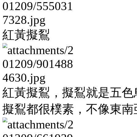
紅黃擬鴷
紅黃擬鴷，擬鴷就是五色
擬鴷都很樸素，不像東南