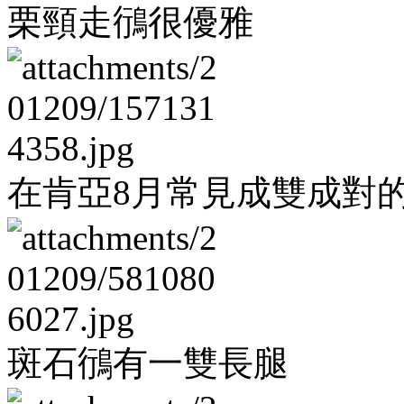
栗頸走鴴很優雅
在肯亞8月常見成雙成對
斑石鴴有一雙長腿