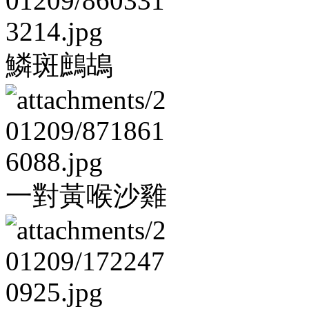
鱗斑鷓鴣
一對黃喉沙雞