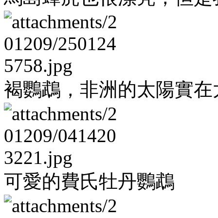
褐鸚鵡，非洲的太陽實在
可愛的費氏牡丹鸚鵡