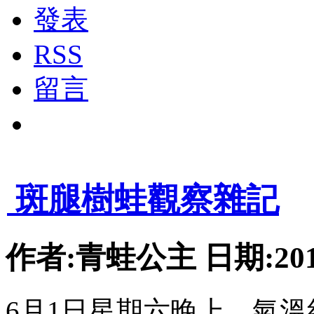
發表
RSS
留言
1
2
3
4
5
6
7
8
9
10
11
12
>
>|
斑腿樹蛙觀察雜記
作者:青蛙公主 日期:2013-
6月1日星期六晚上，氣溫