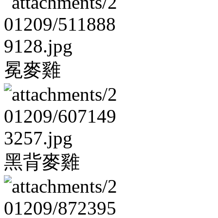
冕麥雞
黑背麥雞