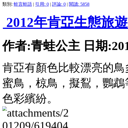
類別:
蛙言蛙語
|
引用: 0
|
評論: 0
|
閱讀: 5858
2012年肯亞生態旅
作者:青蛙公主 日期:2012-
肯亞有顏色比較漂亮的鳥
蜜鳥，椋鳥，擬鴷，鸚鵡
色彩繽紛。