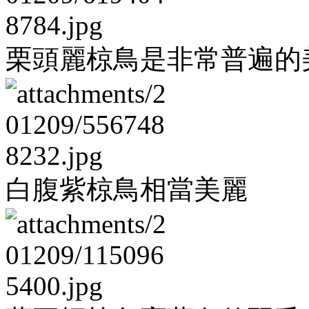
栗頭麗椋鳥是非常普遍的
白腹紫椋鳥相當美麗