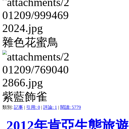
雜色花蜜鳥
紫藍飾雀
類別:
記事
|
引用: 0
|
評論: 1
|
閱讀: 5779
2012年肯亞生態旅