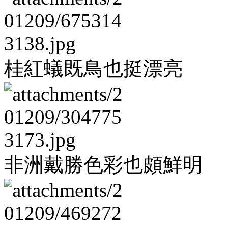
桂紅蟻既鳥也挺漂亮
非洲戴勝色彩也頗鮮明