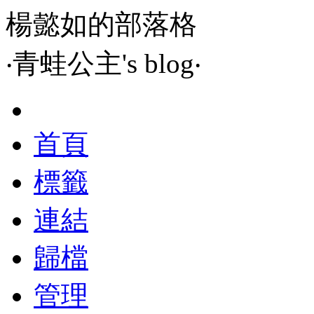
楊懿如的部落格
‧青蛙公主's blog‧
首頁
標籤
連結
歸檔
管理