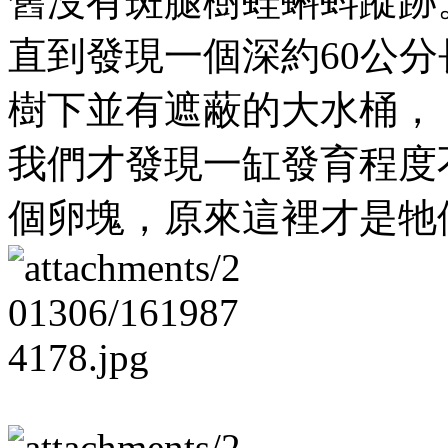
舊沒有斑腿樹蛙蝌蚪蹤跡
直到發現一個深約60公分
樹下並有遮蔽的大水桶，
我們才發現一缸發育程度
個卵塊，原來這裡才是牠