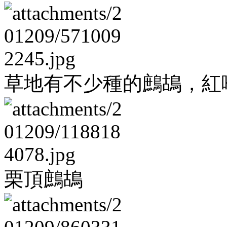
草地有不少種的鷓鴣，紅
栗頂鷓鴣