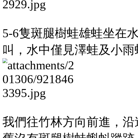
5-6隻斑腿樹蛙雄蛙坐在
叫，水中僅見澤蛙及小雨
我們往竹林方向前進，沿