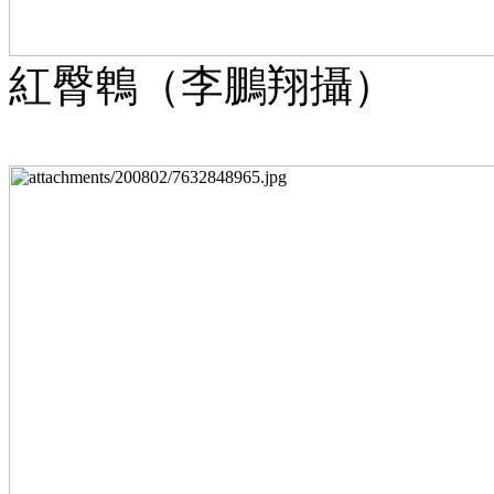
紅臀鵯（李鵬翔攝）