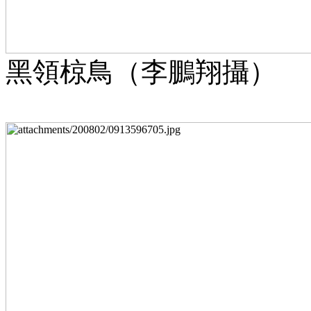
黑領椋鳥（李鵬翔攝）