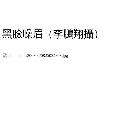
黑臉噪眉（李鵬翔攝）