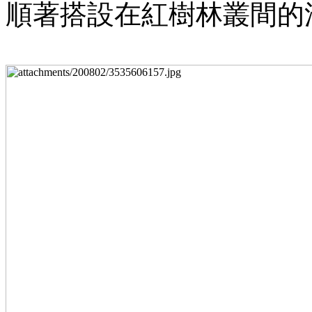
順著搭設在紅樹林叢間的