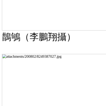
鵲鴝（李鵬翔攝）