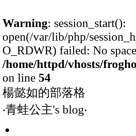
Warning
: session_start():
open(/var/lib/php/session
O_RDWR) failed: No space l
/home/httpd/vhosts/frog
on line
54
楊懿如的部落格
‧青蛙公主's blog‧