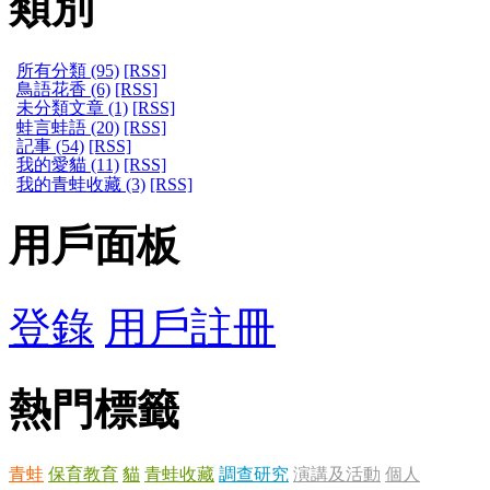
類別
所有分類 (95)
[RSS]
鳥語花香 (6)
[RSS]
未分類文章 (1)
[RSS]
蛙言蛙語 (20)
[RSS]
記事 (54)
[RSS]
我的愛貓 (11)
[RSS]
我的青蛙收藏 (3)
[RSS]
用戶面板
登錄
用戶註冊
熱門標籤
青蛙
保育教育
貓
青蛙收藏
調查研究
演講及活動
個人