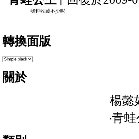
我也收藏不少呢
轉換面版
關於
楊懿
‧青蛙公