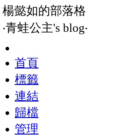
楊懿如的部落格
‧青蛙公主's blog‧
首頁
標籤
連結
歸檔
管理