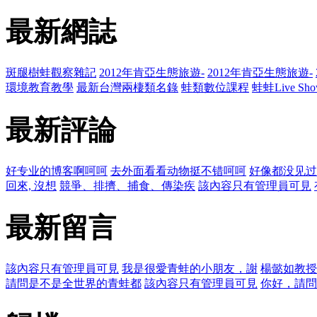
最新網誌
斑腿樹蛙觀察雜記
2012年肯亞生態旅遊-
2012年肯亞生態旅遊-
環境教育教學
最新台灣兩棲類名錄
蛙類數位課程
蛙蛙Live Sho
最新評論
好专业的博客啊呵呵
去外面看看动物挺不错呵呵
好像都没见过
回來, 沒想
競爭、排擠、捕食、傳染疾
該內容只有管理員可見
最新留言
該內容只有管理員可見
我是很愛青蛙的小朋友，謝
楊懿如教授
請問是不是全世界的青蛙都
該內容只有管理員可見
你好，請問