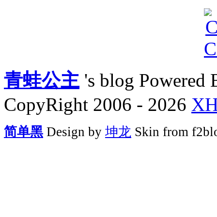
青蛙公主
's blog Powered
CopyRight 2006 - 2026
X
简单黑
Design by
坤龙
Skin from f2bl