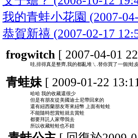
父子蟾？ (2008-10-12 19:4
我的青蛙小花園 (2007-04-24
恭賀新禧 (2007-02-17 12:5
1
frogwitch
[ 2007-04-01 22
哇,排得真是整齊,我的都亂堆ㄟ.替你買了一個[蛙皮
青蛙妹
[ 2009-01-22 13:
哈哈 我的收藏還很少
但是有朋友從美國迪士尼帶回來的
還有紐西蘭朋友寄來紐幣 上面有蛙蛙
不能隨時想賞蛙就去賞蛙
都要拜託人家帶我去
所以收藏蛙蛙也不錯
青蛙公主
[ 回復於2009-01