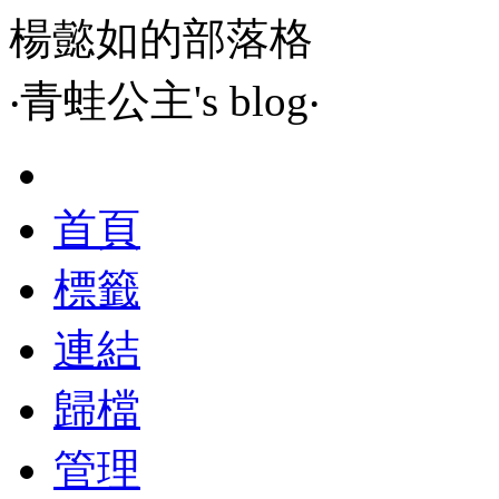
楊懿如的部落格
‧青蛙公主's blog‧
首頁
標籤
連結
歸檔
管理