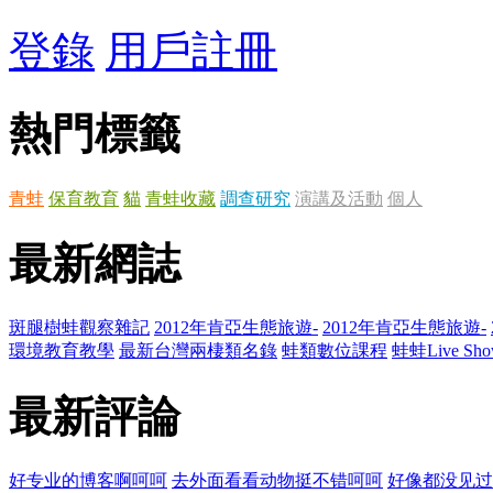
登錄
用戶註冊
熱門標籤
青蛙
保育教育
貓
青蛙收藏
調查研究
演講及活動
個人
最新網誌
斑腿樹蛙觀察雜記
2012年肯亞生態旅遊-
2012年肯亞生態旅遊-
環境教育教學
最新台灣兩棲類名錄
蛙類數位課程
蛙蛙Live Sho
最新評論
好专业的博客啊呵呵
去外面看看动物挺不错呵呵
好像都没见过