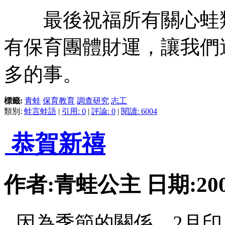
最後祝福所有關心蛙類
有保育團體財運，讓我們
多的事。
標籤:
青蛙
保育教育
調查研究
志工
類別:
蛙言蛙語
|
引用: 0
|
評論: 0
|
閱讀: 6004
恭賀新禧
作者:青蛙公主 日期:2007-
因為季節的關係，2月