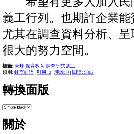
希望有更多人加入民間
義工行列。也期許企業能
尤其在調查資料分析、呈
很大的努力空間。
標籤:
青蛙
保育教育
調查研究
志工
類別:
蛙言蛙語
|
引用: 0
|
評論: 0
|
閱讀: 5862
轉換面版
關於