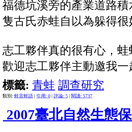
福德坑溪旁的產業道路積
隻古氏赤蛙自以為躲得很
志工夥伴真的很有心，蛙
歡迎志工夥伴主動邀我一
標籤:
青蛙
調查研究
類別:
蛙言蛙語
|
引用: 0
|
評論: 5
|
閱讀: 5737
2007臺北自然生態