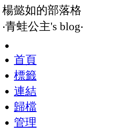
楊懿如的部落格
‧青蛙公主's blog‧
首頁
標籤
連結
歸檔
管理