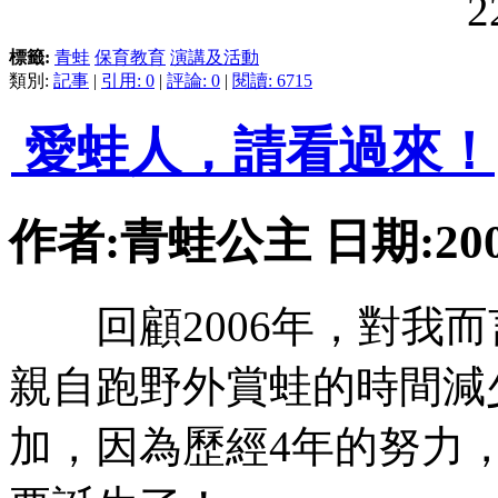
標籤:
青蛙
保育教育
演講及活動
類別:
記事
|
引用: 0
|
評論: 0
|
閱讀: 6715
愛蛙人，請看過來！
作者:青蛙公主 日期:2007-
回顧2006年，對我而
親自跑野外賞蛙的時間減
加，因為歷經4年的努力