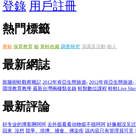
登錄
用戶註冊
熱門標籤
青蛙
保育教育
貓
青蛙收藏
調查研究
演講及活動
個人
最新網誌
斑腿樹蛙觀察雜記
2012年肯亞生態旅遊-
2012年肯亞生態旅遊-
環境教育教學
最新台灣兩棲類名錄
蛙類數位課程
蛙蛙Live Sho
最新評論
好专业的博客啊呵呵
去外面看看动物挺不错呵呵
好像都没见过
回來, 沒想
競爭、排擠、捕食、傳染疾
該內容只有管理員可見