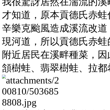
我很驚訝居然在湍流的溪
才知道，原本貢德氏赤蛙
辛樂克颱風造成溪流改道
現河道，所以貢德氏赤蛙
附近居民在溪畔種菜，因
頷樹蛙、翡翠樹蛙、拉都