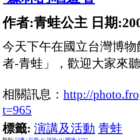
作者:青蛙公主 日期:2007-
今天下午在國立台灣博物
者-青蛙」，歡迎大家來
相關訊息：
http://photo.f
t=965
標籤:
演講及活動
青蛙
類別:
記事
|
引用: 0
|
評論: 0
|
閱讀: 5737