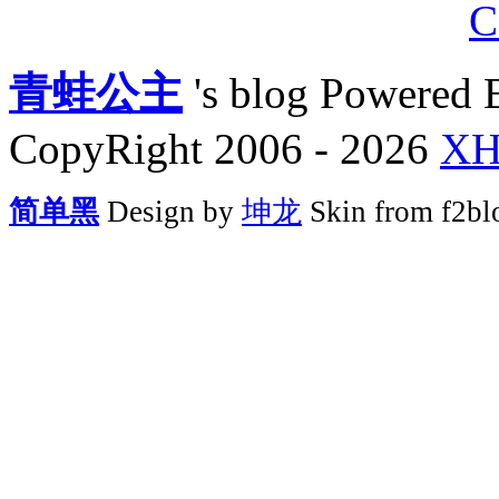
青蛙公主
's blog Powered
CopyRight 2006 - 2026
X
简单黑
Design by
坤龙
Skin from f2bl