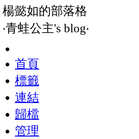
楊懿如的部落格
‧青蛙公主's blog‧
首頁
標籤
連結
歸檔
管理