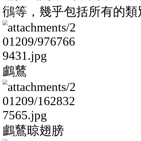
鴴等，幾乎包括所有的類
鸕鶿
鸕鶿晾翅膀