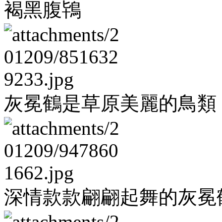
褐黑腹鴇
灰冕鶴是草原美麗的鳥類
深情款款翩翩起舞的灰冕