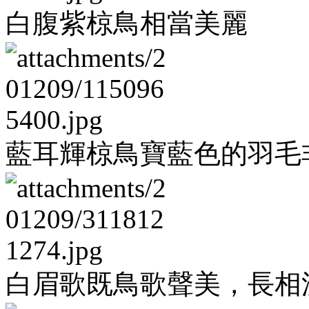
白腹紫椋鳥相當美麗
藍耳輝椋鳥寶藍色的羽毛
白眉歌既鳥歌聲美，長相