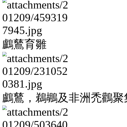
鸕鶿育雛
鸕鶿，鵜鶘及非洲禿鸛聚