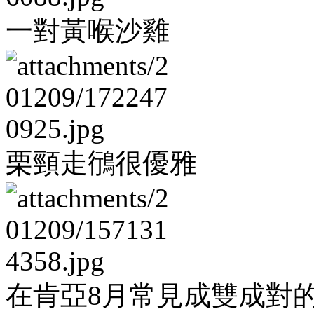
一對黃喉沙雞
栗頸走鴴很優雅
在肯亞8月常見成雙成對