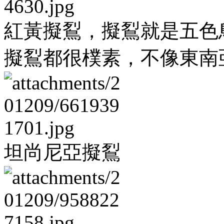
紅黃擬鴷，擬鴷就是五色
擬鴷都很樸素，不像東南
坦尚尼亞擬鴷