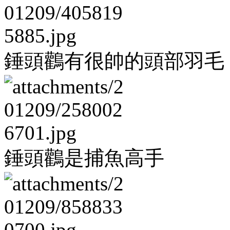
錘頭鸛有很帥的頭部羽毛
錘頭鸛是捕魚高手