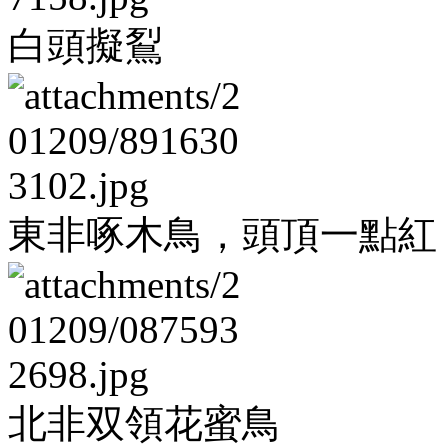
白頭擬鴷
東非啄木鳥，頭頂一點紅
北非双領花蜜鳥