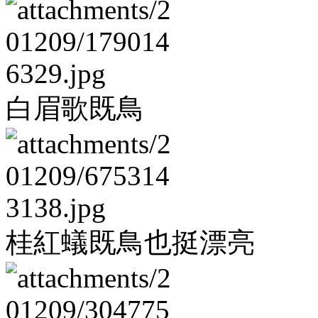
白眉歌既鳥
桂紅蟻既鳥也挺漂亮