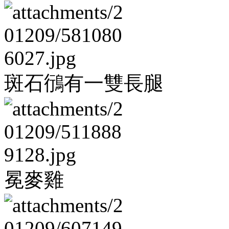
斑石鴴有一雙長腿
冕麥雞