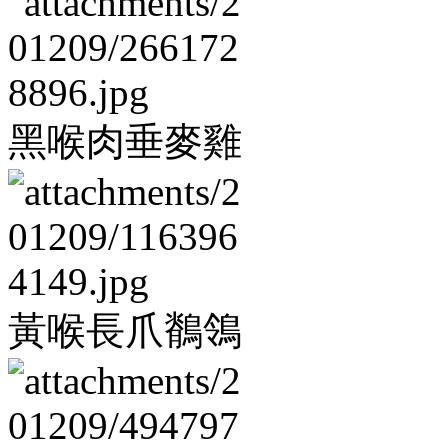
黑喉肉垂麥雞
黃喉長爪鶺鴒