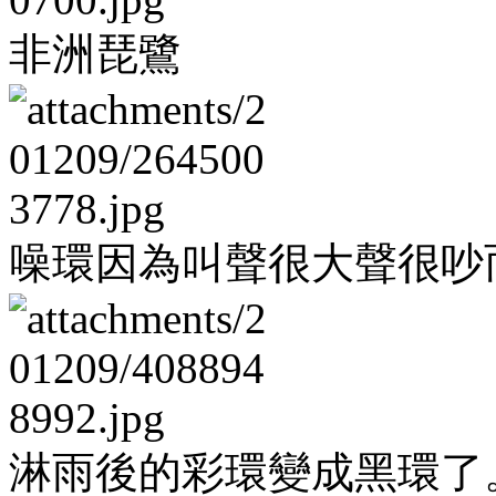
非洲琵鷺
噪環因為叫聲很大聲很吵
淋雨後的彩環變成黑環了