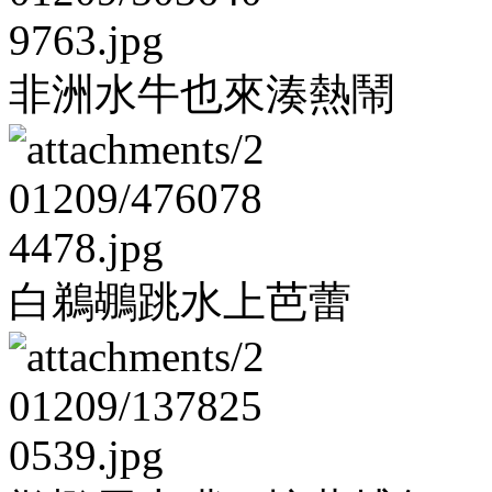
非洲水牛也來湊熱鬧
白鵜鶘跳水上芭蕾