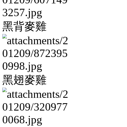
黑背麥雞
黑翅麥雞