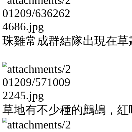
珠雞常成群結隊出現在草
草地有不少種的鷓鴣，紅