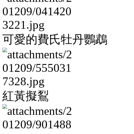
可愛的費氏牡丹鸚鵡
紅黃擬鴷