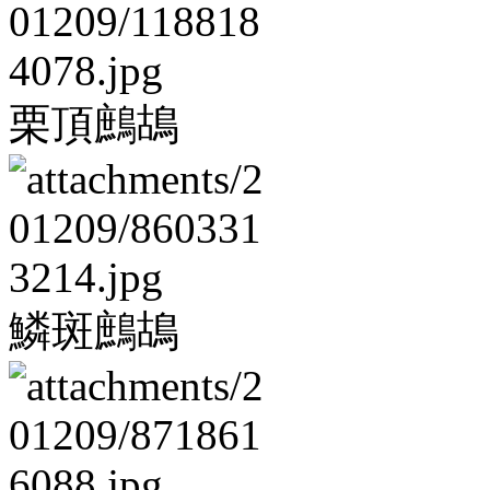
栗頂鷓鴣
鱗斑鷓鴣