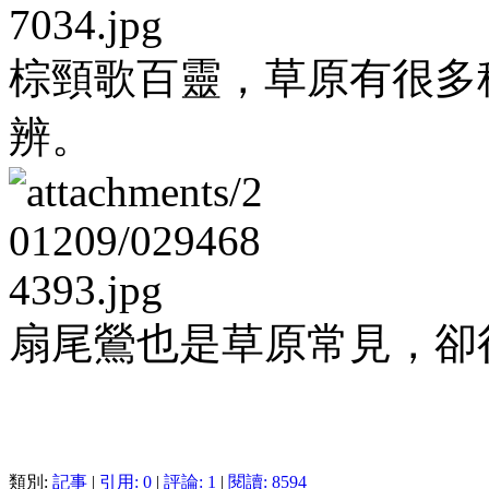
棕頸歌百靈，草原有很多
辨。
扇尾鶯也是草原常見，卻
類別:
記事
|
引用: 0
|
評論: 1
|
閱讀: 8594