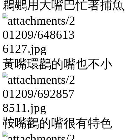
鵜鶘用大嘴巴忙著捕魚
黃嘴環鸛的嘴也不小
鞍嘴鸛的嘴很有特色