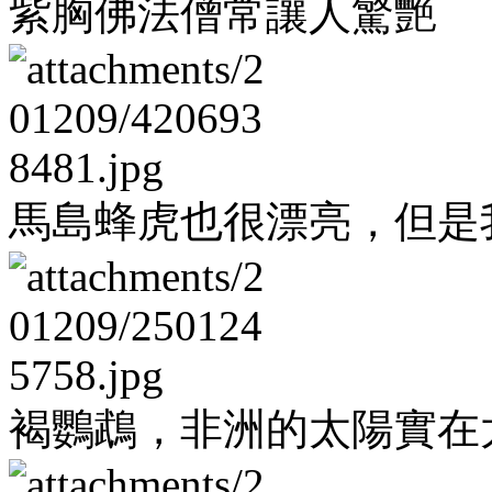
紫胸佛法僧常讓人驚艷
馬島蜂虎也很漂亮，但是
褐鸚鵡，非洲的太陽實在