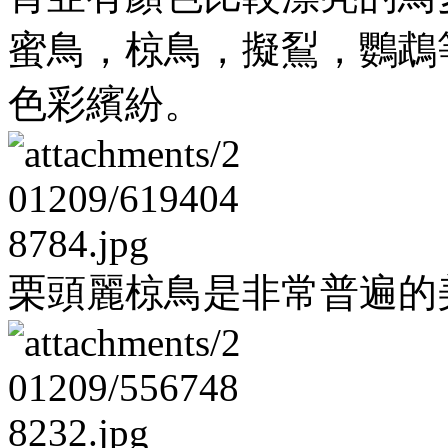
蜜鳥，椋鳥，擬鴷，鸚鵡
色彩繽紛。
栗頭麗椋鳥是非常普遍的