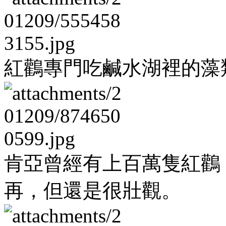
紅鸛專門吃鹹水湖裡的藻
肯亞曾經有上百萬隻紅鸛
再，但還是很壯觀。