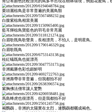
肯亞有顏色比較漂亮的鳥多半出現在樹林環境，例如花蜜鳥，
栗頭麗椋鳥是非常普遍的美麗鳥類
白腹紫椋鳥相當美麗
藍耳輝椋鳥寶藍色的羽毛非常亮麗
白眉歌既鳥歌聲美，長相漂亮，不怕人，是明星鳥。
白眉歌既鳥
桂紅蟻既鳥也挺漂亮
非洲戴勝色彩也頗鮮明
非洲壽帶非常普遍，但我都拍不好
紫胸佛法僧常讓人驚艷
馬島蜂虎也很漂亮，但是我都拍不好
褐鸚鵡，非洲的太陽實在太烈，連鸚鵡都曬成褐色。