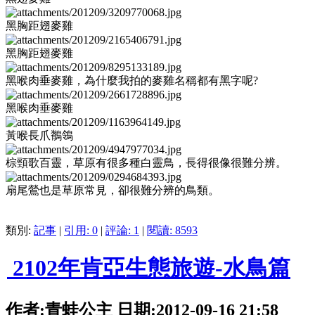
黑胸距翅麥雞
黑胸距翅麥雞
黑喉肉垂麥雞，為什麼我拍的麥雞名稱都有黑字呢?
黑喉肉垂麥雞
黃喉長爪鶺鴒
棕頸歌百靈，草原有很多種白靈鳥，長得很像很難分辨。
扇尾鶯也是草原常見，卻很難分辨的鳥類。
類別:
記事
|
引用: 0
|
評論: 1
|
閱讀: 8593
2102年肯亞生態旅遊-水鳥篇
作者:青蛙公主 日期:2012-09-16 21:58