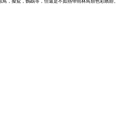
椋鳥，擬鴷，鸚鵡等，但還是不如熱帶雨林鳥類色彩繽紛。