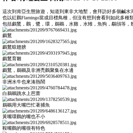
這次到肯亞生態旅遊，知道到東非大地塹，會拜訪好多個鹹水
也以紅鸛Flamingo當成目標鳥種，但沒有想到會看到如此多種
包括鸕鶿，鸛，鷺，環，鵜鶘，水雞，水雉，魚狗，鷸鴴等，
鸕鶿
鸕鶿晾翅膀
鸕鶿育雛
鸕鶿，鵜鶘及非洲禿鸛聚集在水邊
非洲水牛也來湊熱鬧
白鵜鶘跳水上芭蕾
鵜鶘用大嘴巴忙著捕魚
黃嘴環鸛的嘴也不小
鞍嘴鸛的嘴很有特色