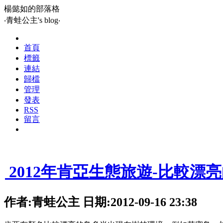
楊懿如的部落格
‧青蛙公主's blog‧
首頁
標籤
連結
歸檔
管理
發表
RSS
留言
1
2012年肯亞生態旅遊-比較漂
作者:青蛙公主 日期:2012-09-16 23:38