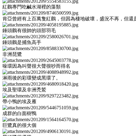
紅鸛專門吃鹹水湖裡的藻類
肯亞曾經有上百萬隻紅鸛，但因為棲地破壞，盛況不再，但還
錘頭鸛有很帥的頭部羽毛
錘頭鸛是捕魚高手
非洲琵鷺
噪環因為叫聲很大聲很吵而得名
淋雨後的彩環變成黑環了。
埃及聖環及非洲禿鷲
帶小鴨的埃及雁
成群的白面樹鴨
巨鷺真的很大個