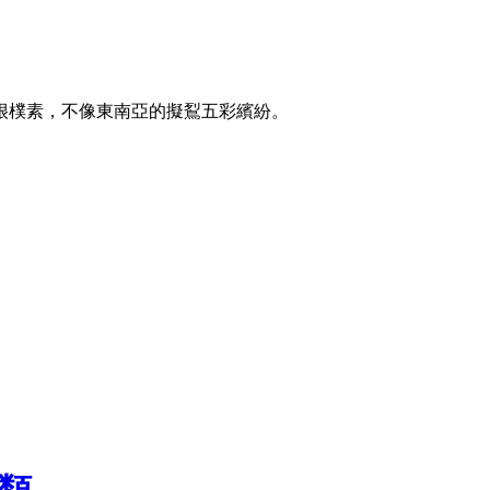
很樸素，不像東南亞的擬鴷五彩繽紛。