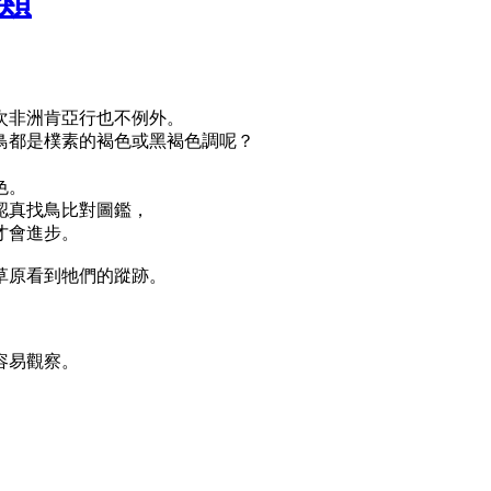
鳥類
次非洲肯亞行也不例外。
鳥都是樸素的褐色或黑褐色調呢？
色。
認真找鳥比對圖鑑，
才會進步。
草原看到牠們的蹤跡。
容易觀察。