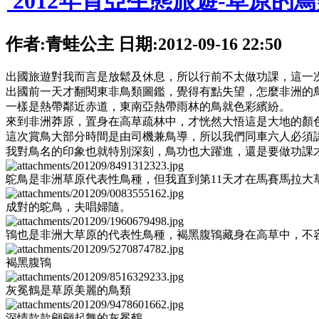
2012年肯亞生態旅遊-草原的
作者:青蛙公主 日期:2012-09-16 22:50
出國旅遊對我而言是放鬆及休息，所以行前不太做功課，這一
出國前一天才翻閱東非鳥類圖鑑，覺得有點失望，怎麼非洲的
一樣是熱帶鄰近赤道，東南亞熱帶雨林的鳥就色彩繽紛。
來到非洲莽原，置身在高草疏林中，才恍然大悟這是大地的顏
這次賞鳥大部分時間是由司機兼鳥導，所以我們同車六人必須
我對鳥名的印象也就特別深刻，鳥功也大躍進，還是要做功課
鴕鳥是非洲草原代表性鳥種，但我直到第11天才在馬賽馬拉大
成對的鴕鳥，夫唱婦隨。
鴇也是非洲大草原的代表性鳥種，褐黑腹鴇藏身在高草中，不
褐黑腹鴇
灰冕鶴是草原美麗的鳥類
深情款款翩翩起舞的灰冕鶴