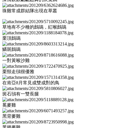
珠雞常成群結隊出現在草叢
草地有不少種的鷓鴣，紅喉鷓鴣
栗頂鷓鴣
鱗斑鷓鴣
一對黃喉沙雞
栗頸走鴴很優雅
在肯亞8月常見成雙成對的鳥
斑石鴴有一雙長腿
冕麥雞
黑背麥雞
黑翅麥雞