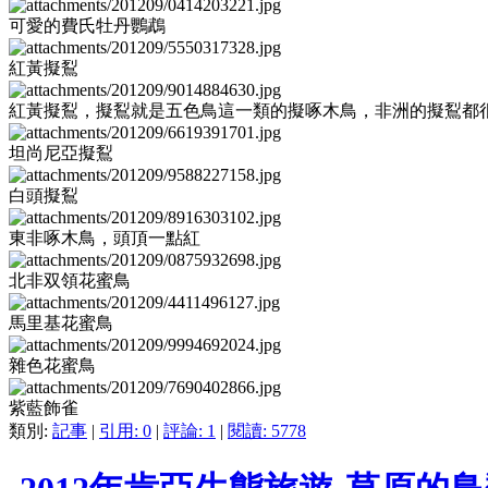
可愛的費氏牡丹鸚鵡
紅黃擬鴷
紅黃擬鴷，擬鴷就是五色鳥這一類的擬啄木鳥，非洲的擬鴷都
坦尚尼亞擬鴷
白頭擬鴷
東非啄木鳥，頭頂一點紅
北非双領花蜜鳥
馬里基花蜜鳥
雜色花蜜鳥
紫藍飾雀
類別:
記事
|
引用: 0
|
評論: 1
|
閱讀: 5778